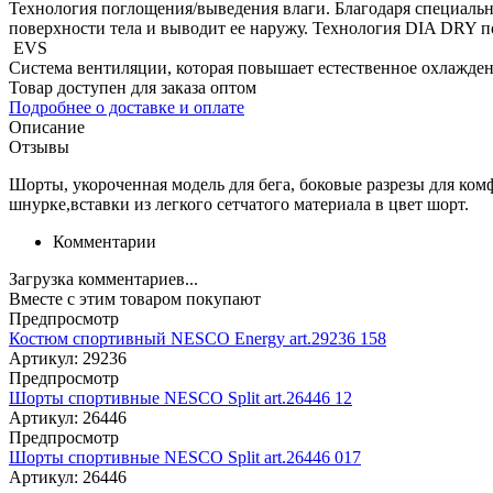
Технология поглощения/выведения влаги. Благодаря специаль
поверхности тела и выводит ее наружу. Технология DIA DRY по
EVS
Система вентиляции, которая повышает естественное охлажден
Товар доступен для заказа оптом
Подробнее о доставке и оплате
Описание
Отзывы
Шорты, укороченная модель для бега, боковые разрезы для ком
шнурке,вставки из легкого сетчатого материала в цвет шорт.
Комментарии
Загрузка комментариев...
Вместе с этим товаром покупают
Предпросмотр
Костюм спортивный NESCO Energy art.29236 158
Артикул:
29236
Предпросмотр
Шорты спортивные NESCO Split art.26446 12
Артикул:
26446
Предпросмотр
Шорты спортивные NESCO Split art.26446 017
Артикул:
26446