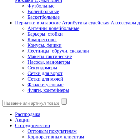
Рюкзаки
Сумки
Мячи
Футбольные
Волейбольные
Баскетбольные
Перчатки вратарские
Атрибутика судейская
Аксессуары д
Антенны волейбольные
Барьеры, стойки
Компрессоры
Конусы, фишки
Лестницы, обручи, скакалки
Макеты тактические
Насосы, манометры
Секундомеры
Сетки для ворот
Сетки для мячей
Флажки угловые
Фляги, контейнеры
Распродажа
Акции
Сотрудничество
Оптовым покупателям
Корпоративным клиентам