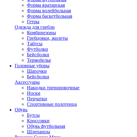
Форма вратарская
Форма волейбольная
Форма баскетбольная
Гетры
Одежда для гребли
Комбинезоны
Гребцовки, жилеты
Тайтсы
Футболки
Бейсболки
Термобелье
Головные уборы
Шапочки
Бейсболки
Аксессуары
Накидки тренировочные
Носки
Перчатки
Спортивные полотенца
Обувь
Бутсы
Кроссовки
Обувь футбольная
Шлепанцы