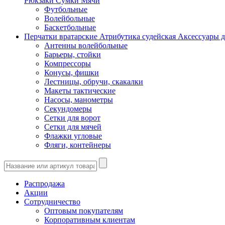
Рюкзаки
Сумки
Мячи
Футбольные
Волейбольные
Баскетбольные
Перчатки вратарские
Атрибутика судейская
Аксессуары д
Антенны волейбольные
Барьеры, стойки
Компрессоры
Конусы, фишки
Лестницы, обручи, скакалки
Макеты тактические
Насосы, манометры
Секундомеры
Сетки для ворот
Сетки для мячей
Флажки угловые
Фляги, контейнеры
Распродажа
Акции
Сотрудничество
Оптовым покупателям
Корпоративным клиентам