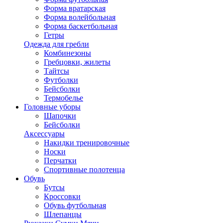
Форма вратарская
Форма волейбольная
Форма баскетбольная
Гетры
Одежда для гребли
Комбинезоны
Гребцовки, жилеты
Тайтсы
Футболки
Бейсболки
Термобелье
Головные уборы
Шапочки
Бейсболки
Аксессуары
Накидки тренировочные
Носки
Перчатки
Спортивные полотенца
Обувь
Бутсы
Кроссовки
Обувь футбольная
Шлепанцы