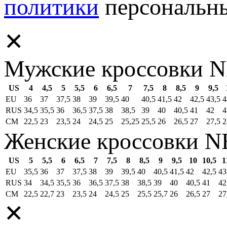
политики
персональн
✕
Мужские кроссовки 
US
4
4,5
5
5,5
6
6,5
7
7,5
8
8,5
9
9,5
EU
36
37
37,5
38
39
39,5
40
40,5
41,5
42
42,5
43,5
4
RUS
34,5
35,5
36
36,5
37,5
38
38,5
39
40
40,5
41
42
4
СМ
22,5
23
23,5
24
24,5
25
25,25
25,5
26
26,5
27
27,5
2
Женские кроссовки 
US
5
5,5
6
6,5
7
7,5
8
8,5
9
9,5
10
10,5
1
EU
35,5
36
37
37,5
38
39
39,5
40
40,5
41,5
42
42,5
43
RUS
34
34,5
35,5
36
36,5
37,5
38
38,5
39
40
40,5
41
42
СМ
22,5
22,7
23
23,5
24
24,5
25
25,5
25,7
26
26,5
27
27
✕