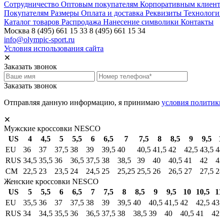
Сотрудничество
Оптовым покупателям
Корпоративным клиен
Покупателям
Размеры
Оплата и доставка
Реквизиты
Технологи
Каталог товаров
Распродажа
Нанесение символики
Контакты
Москва
8 (495) 661 15 33
8 (495) 661 15 34
info@olympic-sport.ru
Условия использования сайта
✕
Заказать звонок
Заказать звонок
Отправляя данную информацию, я принимаю
условия политик
✕
Мужские кроссовки NESCO
US
4
4,5
5
5,5
6
6,5
7
7,5
8
8,5
9
9,5
EU
36
37
37,5
38
39
39,5
40
40,5
41,5
42
42,5
43,5
4
RUS
34,5
35,5
36
36,5
37,5
38
38,5
39
40
40,5
41
42
4
СМ
22,5
23
23,5
24
24,5
25
25,25
25,5
26
26,5
27
27,5
2
Женские кроссовки NESCO
US
5
5,5
6
6,5
7
7,5
8
8,5
9
9,5
10
10,5
1
EU
35,5
36
37
37,5
38
39
39,5
40
40,5
41,5
42
42,5
43
RUS
34
34,5
35,5
36
36,5
37,5
38
38,5
39
40
40,5
41
42