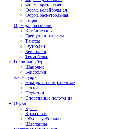
Форма вратарская
Форма волейбольная
Форма баскетбольная
Гетры
Одежда для гребли
Комбинезоны
Гребцовки, жилеты
Тайтсы
Футболки
Бейсболки
Термобелье
Головные уборы
Шапочки
Бейсболки
Аксессуары
Накидки тренировочные
Носки
Перчатки
Спортивные полотенца
Обувь
Бутсы
Кроссовки
Обувь футбольная
Шлепанцы