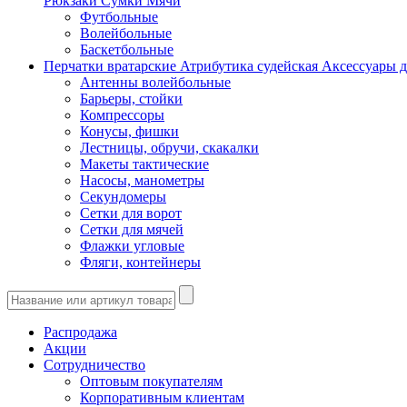
Рюкзаки
Сумки
Мячи
Футбольные
Волейбольные
Баскетбольные
Перчатки вратарские
Атрибутика судейская
Аксессуары д
Антенны волейбольные
Барьеры, стойки
Компрессоры
Конусы, фишки
Лестницы, обручи, скакалки
Макеты тактические
Насосы, манометры
Секундомеры
Сетки для ворот
Сетки для мячей
Флажки угловые
Фляги, контейнеры
Распродажа
Акции
Сотрудничество
Оптовым покупателям
Корпоративным клиентам