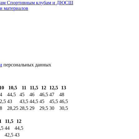
там
Спортивным клубам и ДЮСШ
и материалов
и
персональных данных
10
10,5
11
11,5
12
12,5
13
4
44,5
45
46
46,5
47
48
2,5
43
43,5
44,5
45
45,5
46,5
8
28,25
28,5
29
29,5
30
30,5
1
11,5
12
,5
44
44,5
42,5
43