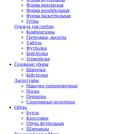
Форма вратарская
Форма волейбольная
Форма баскетбольная
Гетры
Одежда для гребли
Комбинезоны
Гребцовки, жилеты
Тайтсы
Футболки
Бейсболки
Термобелье
Головные уборы
Шапочки
Бейсболки
Аксессуары
Накидки тренировочные
Носки
Перчатки
Спортивные полотенца
Обувь
Бутсы
Кроссовки
Обувь футбольная
Шлепанцы