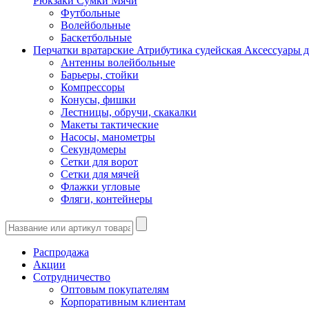
Рюкзаки
Сумки
Мячи
Футбольные
Волейбольные
Баскетбольные
Перчатки вратарские
Атрибутика судейская
Аксессуары д
Антенны волейбольные
Барьеры, стойки
Компрессоры
Конусы, фишки
Лестницы, обручи, скакалки
Макеты тактические
Насосы, манометры
Секундомеры
Сетки для ворот
Сетки для мячей
Флажки угловые
Фляги, контейнеры
Распродажа
Акции
Сотрудничество
Оптовым покупателям
Корпоративным клиентам