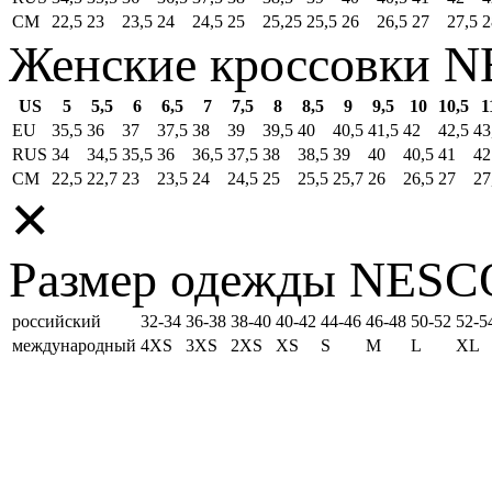
СМ
22,5
23
23,5
24
24,5
25
25,25
25,5
26
26,5
27
27,5
2
Женские кроссовки 
US
5
5,5
6
6,5
7
7,5
8
8,5
9
9,5
10
10,5
1
EU
35,5
36
37
37,5
38
39
39,5
40
40,5
41,5
42
42,5
43
RUS
34
34,5
35,5
36
36,5
37,5
38
38,5
39
40
40,5
41
42
СМ
22,5
22,7
23
23,5
24
24,5
25
25,5
25,7
26
26,5
27
27
✕
Размер одежды NESC
российский
32-34
36-38
38-40
40-42
44-46
46-48
50-52
52-5
международный
4XS
3XS
2XS
XS
S
M
L
XL